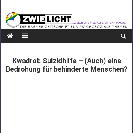
Zum
ZWIELICHT
Inhalt
springen
BREMEN
DIE
BREMER
ZEITSCHRIFT
FÜR
Kwadrat: Suizidhilfe – (Auch) eine
PSYCHOSOZIALE
Bedrohung für behinderte Menschen?
THEMEN