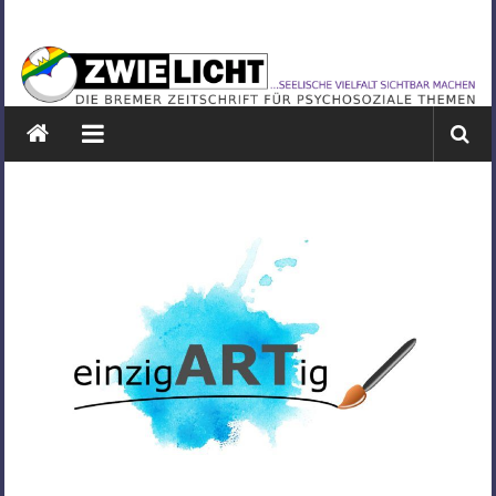
Zum
ZWIELICHT
Inhalt
springen
BREMEN
DIE
BREMER
ZEITSCHRIFT
FÜR
PSYCHOSOZIALE
THEMEN