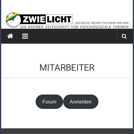
Zum
ZWIELICHT
Inhalt
springen
BREMEN
DIE
BREMER
ZEITSCHRIFT
FÜR
PSYCHOSOZIALE
MITARBEITER
THEMEN
Forum
Anmelden