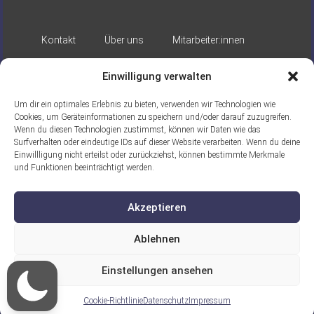
Kontakt
Über uns
Mitarbeiter:innen
Impressum
Datenschutz
Einwilligung verwalten
Um dir ein optimales Erlebnis zu bieten, verwenden wir Technologien wie
Cookies, um Geräteinformationen zu speichern und/oder darauf zuzugreifen.
Wenn du diesen Technologien zustimmst, können wir Daten wie das
Surfverhalten oder eindeutige IDs auf dieser Website verarbeiten. Wenn du deine
Einwillligung nicht erteilst oder zurückziehst, können bestimmte Merkmale
Gefördert durch:
und Funktionen beeinträchtigt werden.
Akzeptieren
Ablehnen
Einstellungen ansehen
Ein Projekt der ASB Seelische Gesundheit
gGmbH
Cookie-Richtlinie
Datenschutz
Impressum