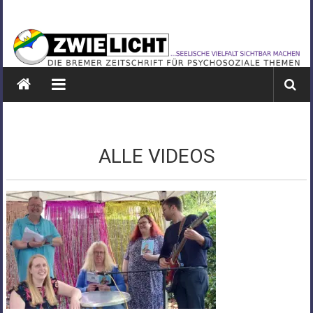
Zum
ZWIELICHT
Inhalt
springen
BREMEN
DIE
BREMER
ZEITSCHRIFT
FÜR
PSYCHOSOZIALE
ALLE VIDEOS
THEMEN