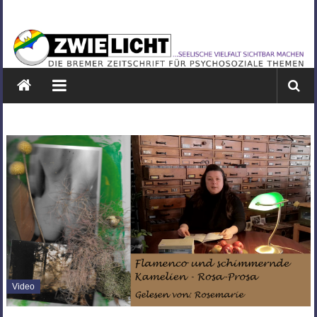
Zum
ZWIELICHT
Inhalt
springen
BREMEN
DIE
BREMER
ZEITSCHRIFT
FÜR
PSYCHOSOZIALE
THEMEN
Video