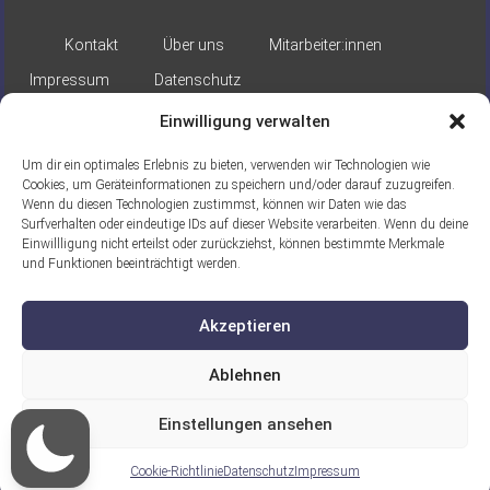
Kontakt
Über uns
Mitarbeiter:innen
Impressum
Datenschutz
Einwilligung verwalten
Um dir ein optimales Erlebnis zu bieten, verwenden wir Technologien wie
Cookies, um Geräteinformationen zu speichern und/oder darauf zuzugreifen.
Wenn du diesen Technologien zustimmst, können wir Daten wie das
Surfverhalten oder eindeutige IDs auf dieser Website verarbeiten. Wenn du deine
Gefördert durch:
Einwillligung nicht erteilst oder zurückziehst, können bestimmte Merkmale
und Funktionen beeinträchtigt werden.
Akzeptieren
Ablehnen
Ein Projekt der ASB Seelische
Einstellungen ansehen
Gesundheit gGmbH
Cookie-Richtlinie
Datenschutz
Impressum