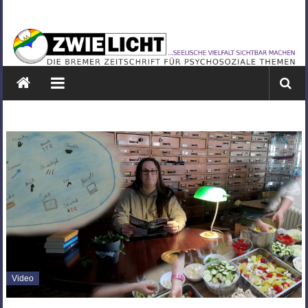
Zum
ZWIELICHT
Inhalt
springen
BREMEN
DIE
BREMER
ZEITSCHRIFT
FÜR
PSYCHOSOZIALE
THEMEN
Video