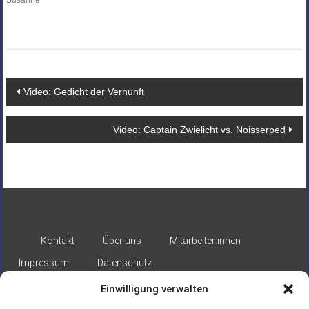
Susanne
Beitragsnavigation
Video: Gedicht der Vernunft
Video: Captain Zwielicht vs. Noisserped
Kontakt
Über uns
Mitarbeiter:innen
Impressum
Datenschutz
Einwilligung verwalten