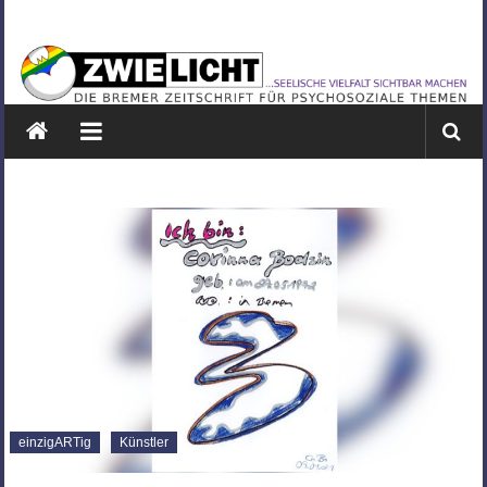
Zum
ZWIELICHT
Inhalt
springen
BREMEN
DIE
BREMER
ZEITSCHRIFT
FÜR
PSYCHOSOZIALE
THEMEN
einzigARTig
Künstler