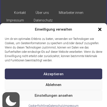
Kontakt
Über uns
Mitarbeiter:innen
Impressum
Datenschutz
Einwilligung verwalten
Um dir ein optimales Erlebnis zu bieten, verwenden wir Technologien wie
Cookies, um Geräteinformationen zu speichern und/oder darauf zuzugreifen.
Wenn du diesen Technologien zustimmst, können wir Daten wie das
Surfverhalten oder eindeutige IDs auf dieser Website verarbeiten. Wenn du deine
Gefördert durch:
Einwillligung nicht erteilst oder zurückziehst, können bestimmte Merkmale
und Funktionen beeinträchtigt werden.
Akzeptieren
Ablehnen
Ein Projekt der ASB Seelische
Einstellungen ansehen
Gesundheit gGmbH
Cookie-Richtlinie
Datenschutz
Impressum