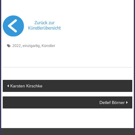
2022
,
einzigartig
,
Künstler
Beitragsnavigation
Karsten Kirschke
Detlef Börner