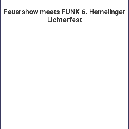
FÜR
Feuershow meets FUNK 6. Hemelinger
PSYCHOSOZIALE
Lichterfest
THEMEN