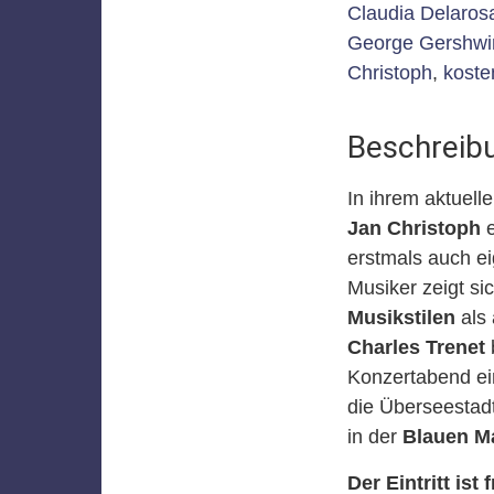
Claudia Delaros
George Gershwi
Christoph
,
koste
Beschreib
In ihrem aktuel
Jan Christoph
e
erstmals auch ei
Musiker zeigt si
Musikstilen
als 
Charles Trenet
Konzertabend ei
die Überseestad
in der
Blauen M
Der Eintritt ist f