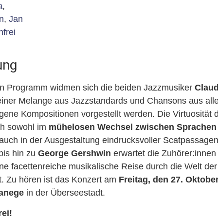
a
,
n
,
Jan
nfrei
ung
len Programm widmen sich die beiden Jazzmusiker
Claud
iner Melange aus Jazzstandards und Chansons aus alle
gene Kompositionen vorgestellt werden. Die Virtuosität 
ch sowohl im
mühelosen Wechsel zwischen Sprachen
auch in der Ausgestaltung eindrucksvoller Scatpassagen.
bis hin zu
George Gershwin
erwartet die Zuhörer:innen
ne facettenreiche musikalische Reise durch die Welt de
t. Zu hören ist das Konzert am
Freitag, den 27. Oktobe
anege
in der Überseestadt.
rei!