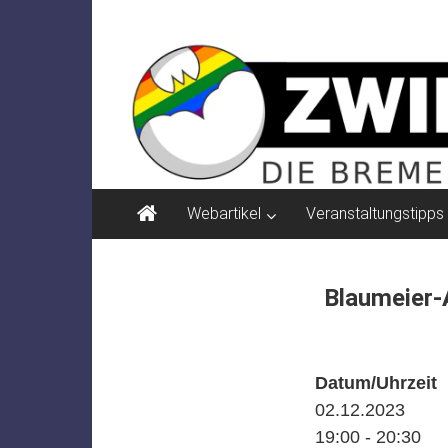
Zum
ZWIELICHT
Inhalt
springen
BREMEN
DIE
BREMER
ZEITSCHRIFT
FÜR
PSYCHOSOZIALE
Webartikel
Veranstaltungstipps
THEMEN
Blaumeier-A
Datum/Uhrzeit
02.12.2023
19:00 - 20:30