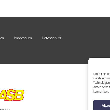
nen
Impressum
Datenschutz
Um dir ein o
Geräteinform
Technologien
dieser Websit
können besti
Akze