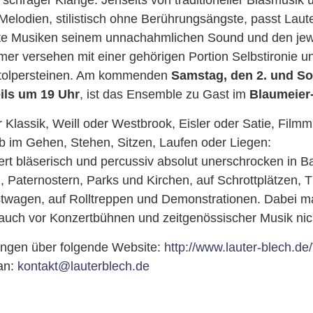
elodien, stilistisch ohne Berührungsängste, passt Laut
ste Musiken seinem unnachahmlichen Sound und den jewe
mer versehen mit einer gehörigen Portion Selbstironie 
Stolpersteinen. Am kommenden
Samstag, den 2. und So
ils um 19 Uhr
, ist das Ensemble zu Gast im
Blaumeier-
Klassik, Weill oder Westbrook, Eisler oder Satie, Filmm
b im Gehen, Stehen, Sitzen, Laufen oder Liegen:
ert bläserisch und percussiv absolut unerschrocken in B
Paternostern, Parks und Kirchen, auf Schrottplätzen, 
stwagen, auf Rolltreppen und Demonstrationen. Dabei m
uch vor Konzertbühnen und zeitgenössischer Musik nich
ungen über folgende Website:
http://www.lauter-blech.de/
an:
kontakt@lauterblech.de