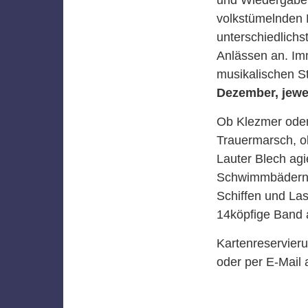
volkstümelnden M
unterschiedlich
Anlässen an. Im
musikalischen 
Dezember, jewe
Ob Klezmer oder 
Trauermarsch, o
Lauter Blech agi
Schwimmbädern, 
Schiffen und La
14köpfige Band a
Kartenreservier
oder per E-Mail 