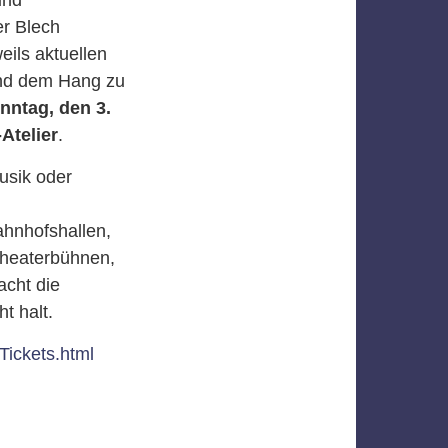
er Blech
ils aktuellen
und dem Hang zu
nntag, den 3.
Atelier
.
usik oder
ahnhofshallen,
Theaterbühnen,
acht die
t halt.
Tickets.html