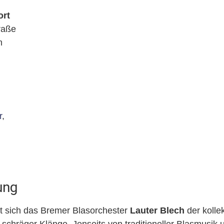
ort
raße
n
r
,
ung
t sich das Bremer Blasorchester
Lauter Blech
der kolle
chräger Klänge. Jenseits von traditioneller Blasmusik 