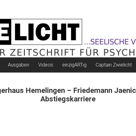
Ausgaben
Videos
einzigARTig
Captain Zwielicht
gerhaus Hemelingen – Friedemann Jaenic
Abstiegskarriere