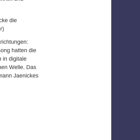
cke die
r)
richtungen:
ong hatten die
in digitale
hen Welle. Das
mann Jaenickes