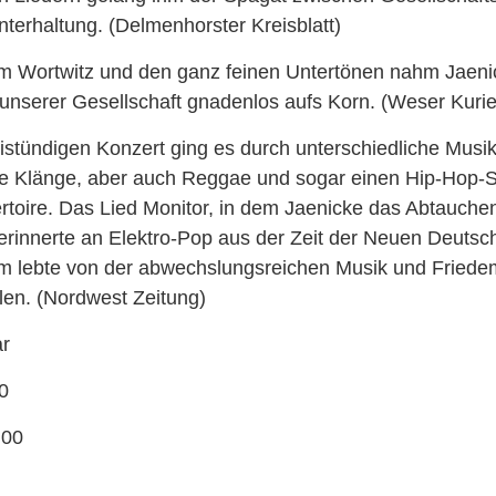
erhaltung. (Delmenhorster Kreisblatt)
m Wortwitz und den ganz feinen Untertönen nahm Jaeni
nserer Gesellschaft gnadenlos aufs Korn. (Weser Kurie
stündigen Konzert ging es durch unterschiedliche Musik
ge Klänge, aber auch Reggae und sogar einen Hip-Hop-S
toire. Das Lied Monitor, in dem Jaenicke das Abtauchen 
erinnerte an Elektro-Pop aus der Zeit der Neuen Deutsc
 lebte von der abwechslungsreichen Musik und Friede
llen. (Nordwest Zeitung)
ar
0
,00