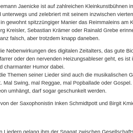
demann Jaenicke ist auf zahlreichen Kleinkunstbühnen i
 unterwegs und zelebriert mit seinem inzwischen viert
 in gewohnt spitzzüngiger Manier das Reimmaleins am Kl
g Kreisler, Sebastian Krämer oder Rainald Grebe erinnert
 ganz falsch, aber trotzdem knapp daneben.
ie Nebenwirkungen des digitalen Zeitalters, das gute Bi
Pfarrer oder den nervenden Heizungsableser geht, es ist 
und charmanter Humor dabei.
e die Themen seiner Lieder sind auch die musikalischen G
t. Mal Swing, mal Reggae, mal Popballade oder Gospel
eon umhängt, darf sogar geschunkelt werden.
r von der Saxophonistin Inken Schmidtpott und Birgit Kmi
en Liedern gelang ihm der Spagat zwischen Gesellschafts