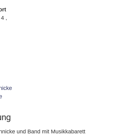
ort
4 ,
nicke
e
ung
nicke und Band mit Musikkabarett