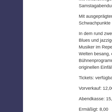
Samstagabendunt
Mit ausgeprägte
Schwachpunkte u
In dem rund zwei
Blues und jazzi
Musiker im Reper
Welten besang, 
Bühnenprogramm
originellen Einfä
Tickets:
verfügb
Vorverkauf: 12,0
Abendkasse: 15
Ermäßigt: 8,00