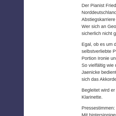
Der Pianist Frie
Norddeutschland
Abstiegskarriere
Wer sich an Geor
sicherlich nicht
Egal, ob es um d
selbstverliebte 
Portion Ironie 
So vielfältig wi
Jaenicke bedien
sich das Akkord
Begleitet wird e
Klarinette.
Pressestimmen:
Mit hintersinnig