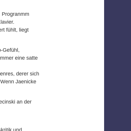
n
en Progranmm
avier.
 fühlt, liegt
o-Gefühl,
immer eine satte
enres, derer sich
. Wenn Jaenicke
ecinski an der
kritik und