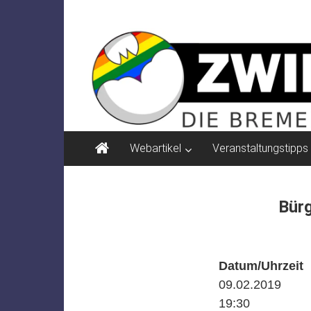
Zum
ZWIELICHT
Inhalt
springen
BREMEN
DIE
BREMER
ZEITSCHRIFT
FÜR
PSYCHOSOZIALE
Webartikel
Veranstaltungstipps
THEMEN
Bür
Datum/Uhrzeit
09.02.2019
19:30