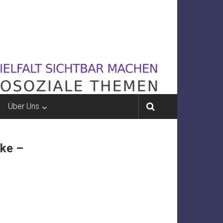
Über Uns
ke –