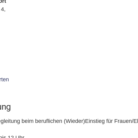
ort
4,
rten
ung
leitung beim beruflichen (Wieder)Einstieg für Frauen/E
bis 12 Uhr