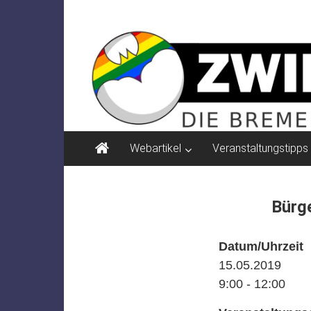
Zum
ZWIELICHT
Inhalt
springen
BREMEN
DIE
BREMER
ZEITSCHRIFT
FÜR
PSYCHOSOZIALE
Webartikel
Veranstaltungstipps
THEMEN
Bürg
Datum/Uhrzeit
15.05.2019
9:00 - 12:00