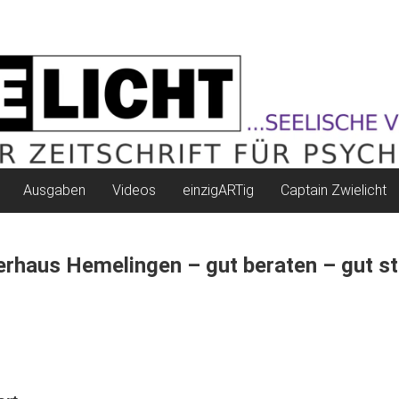
Ausgaben
Videos
einzigARTig
Captain Zwielicht
erhaus Hemelingen – gut beraten – gut st