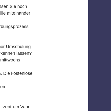
issen Sie noch
ilie miteinander
erbungsprozess
einer Umschulung
erkennen lassen?
 mittwochs
. Die kostenlose
 dem
terzentrum Vahr