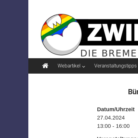
Zum
ZWIELICHT
Inhalt
springen
BREMEN
DIE
BREMER
ZEITSCHRIFT
FÜR
PSYCHOSOZIALE
Webartikel
Veranstaltungstipps
THEMEN
Bü
Datum/Uhrzeit
27.04.2024
13:00 - 16:00