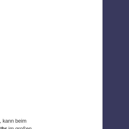
n, kann beim
 Uhr
im großen