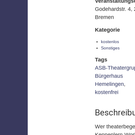
Veranstaltungs
Godehardstr. 4,
Bremen
Kategorie
kostenlos
Sonstiges
Tags
ASB-Theatergru
Bürgerhaus
Hemelingen
,
kostenfrei
Beschreib
Wer theaterbegei
Kennenlern-Wo