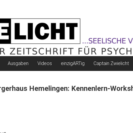
Ausgaben
Videos
einzigARTig
Captain Zwielicht
rgerhaus Hemelingen: Kennenlern-Works