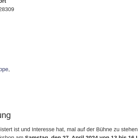
ort
 28309
ppe
,
ung
stert ist und Interesse hat, mal auf der Bühne zu stehe
rkshop am
Samstag, den 27. April 2024 von 13 bis 16