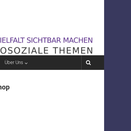
Über Uns
hop