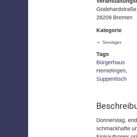
Veranstaltungs
Godehardstraße 
28209 Bremen
Kategorie
Sonstiges
Tags
Bürgerhaus
Hemelingen
,
Suppentisch
Beschreib
Donnerstag, endl
schmackhafte un
Einkaufspreis or