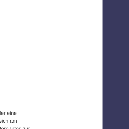
er eine
sich am
tere Infos zur