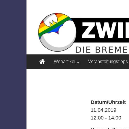
Zum
ZWIELICHT
Inhalt
springen
BREMEN
DIE
BREMER
ZEITSCHRIFT
FÜR
PSYCHOSOZIALE
Webartikel
Veranstaltungstipps
THEMEN
Datum/Uhrzeit
11.04.2019
12:00 - 14:00