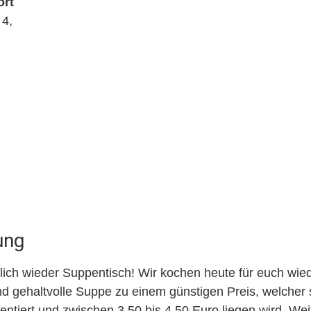
ort
4,
ung
ich wieder Suppentisch! Wir kochen heute für euch wied
d gehaltvolle Suppe zu einem günstigen Preis, welcher 
ientiert und zwischen 3,50 bis 4,50 Euro liegen wird. Wei