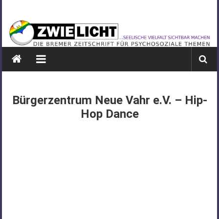
Zum
ZWIELICHT
Inhalt
springen
BREMEN
DIE
BREMER
ZEITSCHRIFT
FÜR
Bürgerzentrum Neue Vahr e.V. – Hip­
PSYCHOSOZIALE
Hop Dance
THEMEN