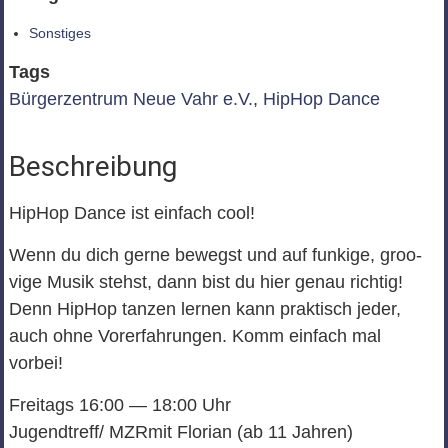
Sonstiges
Tags
Bürgerzentrum Neue Vahr e.V.
,
Hip­Hop Dance
Beschreibung
Hip­Hop Dance ist ein­fach cool!
Wenn du dich gerne bewegst und auf fun­kige, groo­
vige Musik stehst, dann bist du hier genau rich­tig!
Denn Hip­Hop tan­zen ler­nen kann prak­tisch jeder,
auch ohne Vor­er­fah­run­gen. Komm ein­fach mal
vorbei!
Frei­tags 16:00 — 18:00 Uhr
Jugendtreff/ MZRmit Flo­rian (ab 11 Jahren)