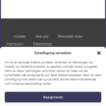
Kontakt
Über uns
Mitarbeiter:innen
Impressum
Datenschutz
Einwilligung verwalten
Um dir ein optimales Erlebnis zu bieten, verwenden wir Technologien wie
Cookies, um Geräteinformationen zu speichern und/oder darauf zuzugreifen.
Wenn du diesen Technologien zustimmst, können wir Daten wie das
Surfverhalten oder eindeutige IDs auf dieser Website verarbeiten. Wenn du deine
Gefördert durch:
Einwillligung nicht erteilst oder zurückziehst, können bestimmte Merkmale
und Funktionen beeinträchtigt werden.
Akzeptieren