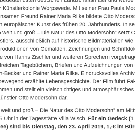
r Künstlerkolonie Worpswede. Mit seiner Frau Paula M
nsamen Freund Rainer Maria Rilke bildete Otto Moders
n europäischer Kunst des frühen 20. Jahrhunderts. In se
o weit und groß – Die Natur des Otto Modersohn” setzt 
tlers, ausschließlich auf historische Bildmaterialien wie
produktionen von Gemälden, Zeichnungen und Schriftdo
ie von Hanns Zischler und weiteren Sprechern vorgetra
reichen Tagebüchern, Briefen und Aufzeichnungen von
-Becker und Rainer Maria Rilke. Eindrucksvolles Archiv
e bewegend erzählte Lebensgeschichte. Der Film führt Fa
men und stellt ein vielschichtiges und atmosphärisches
nstler Otto Modersohn dar.
 weit und groß – Die Natur des Otto Modersohn” am Mit
5 Uhr in der Tagesstätte Villa Wisch.
Für ein Gedeck (1
e) sind bis Dienstag, den 23. April 2019, 1,-€ im Bür