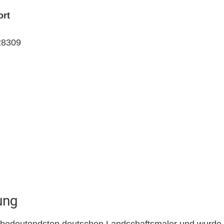
ort
28309
ung
r bedeutendsten deutschen Landschaftsmaler und wurde 