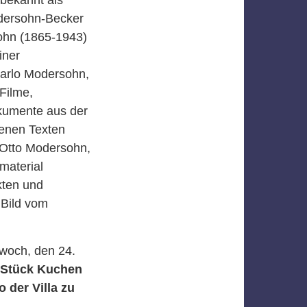
odersohn-Becker
ohn (1865-1943)
iner
Carlo Modersohn,
 Filme,
kumente aus der
genen Texten
 Otto Modersohn,
material
kten und
 Bild vom
twoch, den 24.
 Stück Kuchen
o der Villa zu