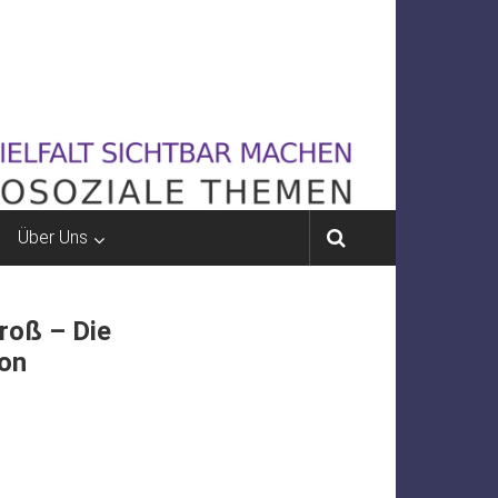
Über Uns
groß – Die
on