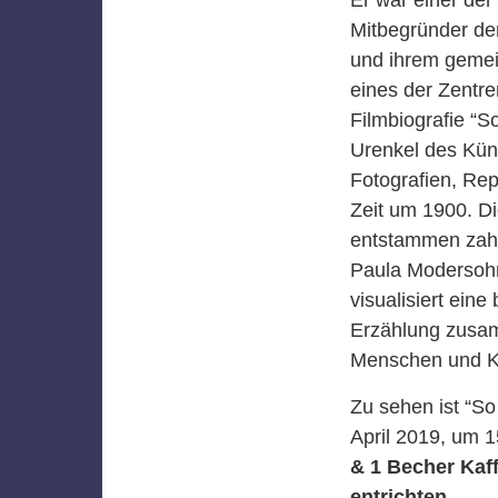
Mitbegründer de
und ihrem gemei
eines der Zentre
Filmbiografie “S
Urenkel des Küns
Fotografien, Re
Zeit um 1900. D
entstammen zahl
Paula Modersohn
visualisiert ein
Erzählung zusam
Menschen und Kü
Zu sehen ist “So
April 2019, um 1
& 1 Becher Kaffe
entrichten.