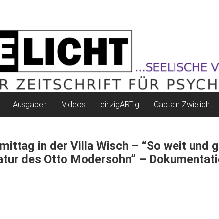
Ausgaben
Videos
einzigARTig
Captain Zwielicht
ittag in der Villa Wisch – “So weit und 
atur des Otto Modersohn” – Dokumentati