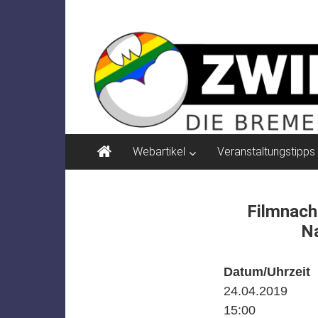
Zum
ZWIELICHT
Inhalt
springen
BREMEN
DIE
BREMER
ZEITSCHRIFT
FÜR
PSYCHOSOZIALE
Webartikel
Veranstaltungstipps
THEMEN
Filmnachm
N
Datum/Uhrzeit
24.04.2019
15:00