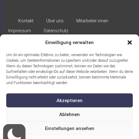
Kontakt
Über uns
Mitarbeiter:innen
Impressum
Datenschutz
Einwilligung verwalten
Um dir ein optimales Erlebnis zu bieten, verwenden wir Technologien wie
Cookies, um Geräteinformationen zu speichern und/oder darauf zuzugreifen.
Wenn du diesen Technologien zustimmst, können wir Daten wie das
Surfverhalten oder eindeutige IDs auf dieser Website verarbeiten. Wenn du deine
Gefördert durch:
Einwillligung nicht erteilst oder zurückziehst, können bestimmte Merkmale
und Funktionen beeinträchtigt werden.
Akzeptieren
Ablehnen
Ein Projekt der ASB Seelische
Einstellungen ansehen
Gesundheit gGmbH