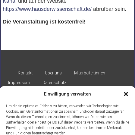
Kanal
und auf der Website
https://www.hausderwissenschaft.de/
abrufbar sein.
Die Veranstaltung ist kostenfrei!
Kontakt
Über uns
Mitarbeiter:innen
Impressum
Datenschutz
Einwilligung verwalten
Um dir ein optimales Erlebnis zu bieten, verwenden wir Technologien wie
Cookies, um Geräteinformationen zu speichern und/oder darauf zuzugreifen.
Wenn du diesen Technologien zustimmst, können wir Daten wie das
Surfverhalten oder eindeutige IDs auf dieser Website verarbeiten. Wenn du deine
Gefördert durch:
Einwillligung nicht erteilst oder zurückziehst, können bestimmte Merkmale
und Funktionen beeinträchtigt werden.