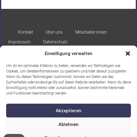
Kontakt
Über uns
Mitarbeiter:innen
Impressum
Datenschutz
Einwilligung verwalten
Um dir ein optimales Erlebnis zu bieten, verwenden wir Technologien wie
Cookies, um Geräteinformationen zu speichern und/oder darauf zuzugreifen.
Wenn du diesen Technologien zustimmst, können wir Daten wie das
Surfverhalten oder eindeutige IDs auf dieser Website verarbeiten. Wenn du deine
Gefördert durch:
Einwillligung nicht erteilst oder zurückziehst, können bestimmte Merkmale
und Funktionen beeinträchtigt werden.
Akzeptieren
Ablehnen
Ein Projekt der ASB Seelische