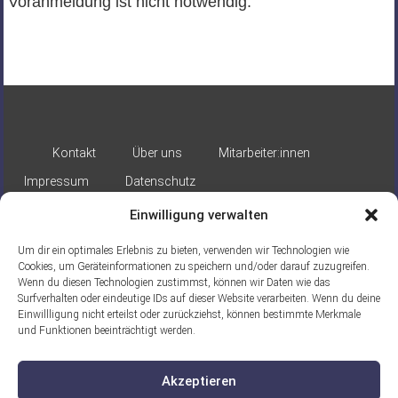
Voranmeldung ist nicht notwendig.
Kontakt
Über uns
Mitarbeiter:innen
Impressum
Datenschutz
Einwilligung verwalten
Um dir ein optimales Erlebnis zu bieten, verwenden wir Technologien wie
Cookies, um Geräteinformationen zu speichern und/oder darauf zuzugreifen.
Wenn du diesen Technologien zustimmst, können wir Daten wie das
Surfverhalten oder eindeutige IDs auf dieser Website verarbeiten. Wenn du deine
Gefördert durch:
Einwillligung nicht erteilst oder zurückziehst, können bestimmte Merkmale
und Funktionen beeinträchtigt werden.
Akzeptieren