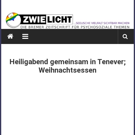
Zum
ZWIELICHT
Inhalt
springen
BREMEN
DIE
BREMER
ZEITSCHRIFT
FÜR
Heiligabend gemeinsam in Tenever;
PSYCHOSOZIALE
Weihnachtsessen
THEMEN