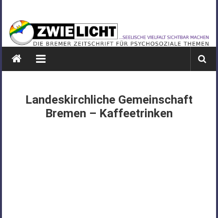
Zum
ZWIELICHT
Inhalt
springen
BREMEN
DIE
BREMER
ZEITSCHRIFT
FÜR
Landeskirchliche Gemeinschaft
PSYCHOSOZIALE
Bremen – Kaffeetrinken
THEMEN