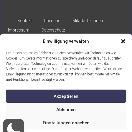
Kontakt
Über uns
Mitarbeiter:innen
Impressum
Datenschutz
Einwilligung verwalten
Um dir ein optimales Erlebnis zu bieten, verwenden wir Technologien wie
Cookies, um Geräteinformationen zu speichern und/oder darauf zuzugreifen.
Wenn du diesen Technologien zustimmst, können wir Daten wie das
Surfverhalten oder eindeutige IDs auf dieser Website verarbeiten. Wenn du deine
Gefördert durch:
Einwillligung nicht erteilst oder zurückziehst, können bestimmte Merkmale
und Funktionen beeinträchtigt werden.
Akzeptieren
Ablehnen
Ein Projekt der ASB Seelische
Einstellungen ansehen
Gesundheit gGmbH