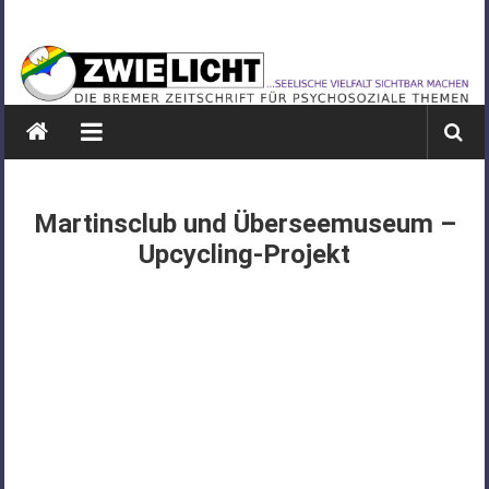
Zum
ZWIELICHT
Inhalt
springen
BREMEN
DIE
BREMER
ZEITSCHRIFT
FÜR
Martinsclub und Überseemuseum –
PSYCHOSOZIALE
Upcycling-Projekt
THEMEN