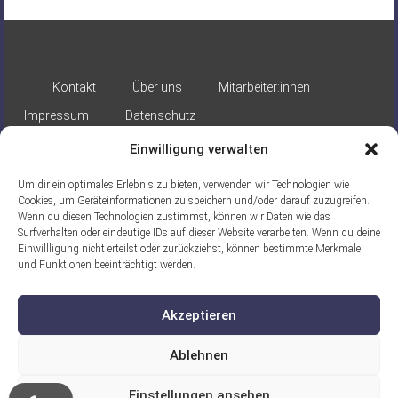
Kontakt
Über uns
Mitarbeiter:innen
Impressum
Datenschutz
Einwilligung verwalten
Um dir ein optimales Erlebnis zu bieten, verwenden wir Technologien wie
Cookies, um Geräteinformationen zu speichern und/oder darauf zuzugreifen.
Wenn du diesen Technologien zustimmst, können wir Daten wie das
Surfverhalten oder eindeutige IDs auf dieser Website verarbeiten. Wenn du deine
Gefördert durch:
Einwillligung nicht erteilst oder zurückziehst, können bestimmte Merkmale
und Funktionen beeinträchtigt werden.
Akzeptieren
Ablehnen
Ein Projekt der ASB Seelische
Einstellungen ansehen