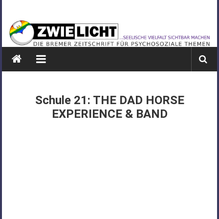
Zum
ZWIELICHT
Inhalt
springen
BREMEN
DIE
BREMER
ZEITSCHRIFT
FÜR
Schule 21: THE DAD HORSE
PSYCHOSOZIALE
EXPERIENCE & BAND
THEMEN