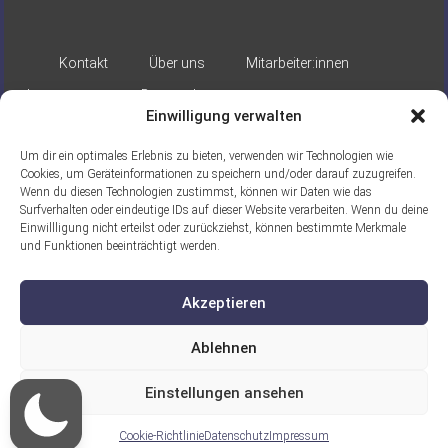
Kontakt
Über uns
Mitarbeiter:innen
Impressum
Datenschutz
Einwilligung verwalten
Um dir ein optimales Erlebnis zu bieten, verwenden wir Technologien wie
Cookies, um Geräteinformationen zu speichern und/oder darauf zuzugreifen.
Wenn du diesen Technologien zustimmst, können wir Daten wie das
Surfverhalten oder eindeutige IDs auf dieser Website verarbeiten. Wenn du deine
Einwillligung nicht erteilst oder zurückziehst, können bestimmte Merkmale
Gefördert durch:
und Funktionen beeinträchtigt werden.
Akzeptieren
Ablehnen
Einstellungen ansehen
Ein Projekt der ASB Seelische Gesundheit
gGmbH
Cookie-Richtlinie
Datenschutz
Impressum