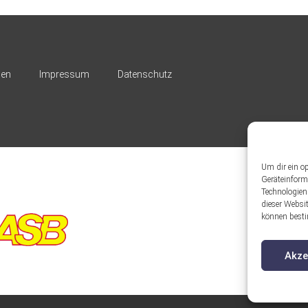
nen
Impressum
Datenschutz
Um dir ein o
Geräteinform
Technologien
dieser Websit
können besti
Akze