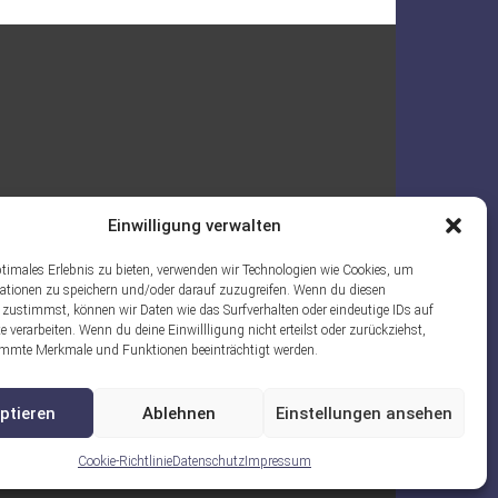
Einwilligung verwalten
ptimales Erlebnis zu bieten, verwenden wir Technologien wie Cookies, um
ationen zu speichern und/oder darauf zuzugreifen. Wenn du diesen
 zustimmst, können wir Daten wie das Surfverhalten oder eindeutige IDs auf
e verarbeiten. Wenn du deine Einwillligung nicht erteilst oder zurückziehst,
mmte Merkmale und Funktionen beeinträchtigt werden.
ptieren
Ablehnen
Einstellungen ansehen
Cookie-Richtlinie
Datenschutz
Impressum