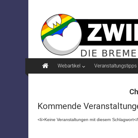
Zum
ZWIELICHT
Inhalt
springen
BREMEN
DIE
BREMER
ZEITSCHRIFT
FÜR
PSYCHOSOZIALE
Webartikel
Veranstaltungstipps
THEMEN
Ch
Kommende Veranstaltung
<li>Keine Veranstaltungen mit diesem Schlagwort</l