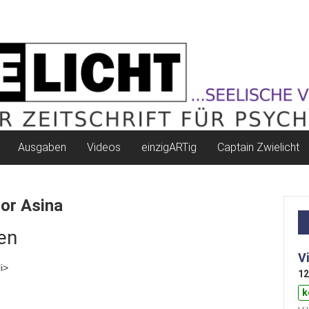
Ausgaben
Videos
einzigARTig
Captain Zwielicht
or Asina
en
V
i>
12
k