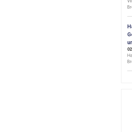
Vi
B
H
G
u
02
Ha
B