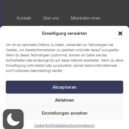
Kontakt
Über uns
Mitarbeiter:innen
Impressum
Datenschutz
Einwilligung verwalten
Um dir ein optimales Erlebnis zu bieten, verwenden wir Technologien wie
Cookies, um Geräteinformationen zu speichern und/oder darauf zuzugreifen.
Wenn du diesen Technologien zustimmst, können wir Daten wie das
Surfverhalten oder eindeutige IDs auf dieser Website verarbeiten. Wenn du deine
Einwillligung nicht erteilst oder zurückziehst, können bestimmte Merkmale
Gefördert durch:
und Funktionen beeinträchtigt werden.
Akzeptieren
Ablehnen
Einstellungen ansehen
Ein Projekt der ASB Seelische Gesundheit
gGmbH
Cookie-Richtlinie
Datenschutz
Impressum