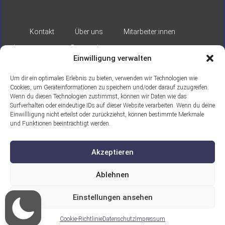
Kontakt
Über uns
Mitarbeiter:innen
Impressum
Datenschutz
Einwilligung verwalten
Um dir ein optimales Erlebnis zu bieten, verwenden wir Technologien wie
Cookies, um Geräteinformationen zu speichern und/oder darauf zuzugreifen.
Wenn du diesen Technologien zustimmst, können wir Daten wie das
Surfverhalten oder eindeutige IDs auf dieser Website verarbeiten. Wenn du deine
Einwillligung nicht erteilst oder zurückziehst, können bestimmte Merkmale
Gefördert durch:
und Funktionen beeinträchtigt werden.
Akzeptieren
Ablehnen
Einstellungen ansehen
Ein Projekt der ASB Seelische Gesundheit
gGmbH
Cookie-Richtlinie
Datenschutz
Impressum