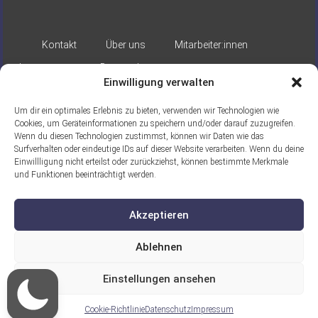
Kontakt
Über uns
Mitarbeiter:innen
Impressum
Datenschutz
Einwilligung verwalten
Um dir ein optimales Erlebnis zu bieten, verwenden wir Technologien wie
Cookies, um Geräteinformationen zu speichern und/oder darauf zuzugreifen.
Wenn du diesen Technologien zustimmst, können wir Daten wie das
Surfverhalten oder eindeutige IDs auf dieser Website verarbeiten. Wenn du deine
Einwillligung nicht erteilst oder zurückziehst, können bestimmte Merkmale
Gefördert durch:
und Funktionen beeinträchtigt werden.
Akzeptieren
Ablehnen
Einstellungen ansehen
Ein Projekt der ASB Seelische Gesundheit
gGmbH
Cookie-Richtlinie
Datenschutz
Impressum