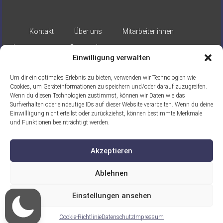
Kontakt
Über uns
Mitarbeiter:innen
Impressum
Datenschutz
Einwilligung verwalten
Um dir ein optimales Erlebnis zu bieten, verwenden wir Technologien wie
Cookies, um Geräteinformationen zu speichern und/oder darauf zuzugreifen.
Wenn du diesen Technologien zustimmst, können wir Daten wie das
Surfverhalten oder eindeutige IDs auf dieser Website verarbeiten. Wenn du deine
Einwillligung nicht erteilst oder zurückziehst, können bestimmte Merkmale
Gefördert durch:
und Funktionen beeinträchtigt werden.
Akzeptieren
Ablehnen
Einstellungen ansehen
Ein Projekt der ASB Seelische Gesundheit
gGmbH
Cookie-Richtlinie
Datenschutz
Impressum