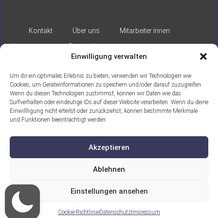
Kontakt
Über uns
Mitarbeiter:innen
Impressum
Datenschutz
Einwilligung verwalten
Um dir ein optimales Erlebnis zu bieten, verwenden wir Technologien wie
Cookies, um Geräteinformationen zu speichern und/oder darauf zuzugreifen.
Wenn du diesen Technologien zustimmst, können wir Daten wie das
Surfverhalten oder eindeutige IDs auf dieser Website verarbeiten. Wenn du deine
Einwillligung nicht erteilst oder zurückziehst, können bestimmte Merkmale
Gefördert durch:
und Funktionen beeinträchtigt werden.
Akzeptieren
Ablehnen
Einstellungen ansehen
Ein Projekt der ASB Seelische Gesundheit
gGmbH
Cookie-Richtlinie
Datenschutz
Impressum