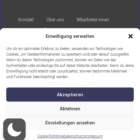
Kontakt
Über uns
Mitarbeiter:innen
Impressum
Datenschutz
Einwilligung verwalten
Um dir ein optimales Erlebnis zu bieten, verwenden wir Technologien wie
Cookies, um Geräteinformationen zu speichern und/oder darauf zuzugreifen.
Wenn du diesen Technologien zustimmst, können wir Daten wie das
Surfverhalten oder eindeutige IDs auf dieser Website verarbeiten. Wenn du deine
Einwillligung nicht erteilst oder zurückziehst, können bestimmte Merkmale
Gefördert durch:
und Funktionen beeinträchtigt werden.
Akzeptieren
Ablehnen
Einstellungen ansehen
Ein Projekt der ASB Seelische Gesundheit
gGmbH
Cookie-Richtlinie
Datenschutz
Impressum