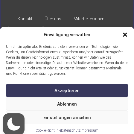
Kontakt
Über uns
Mitarbeiter:innen
Impressum
Datenschutz
Einwilligung verwalten
Um dir ein optimales Erlebnis zu bieten, verwenden wir Technologien wie
Cookies, um Geräteinformationen zu speichern und/oder darauf zuzugreifen.
Wenn du diesen Technologien zustimmst, können wir Daten wie das
Surfverhalten oder eindeutige IDs auf dieser Website verarbeiten. Wenn du deine
Einwillligung nicht erteilst oder zurückziehst, können bestimmte Merkmale
Gefördert durch:
und Funktionen beeinträchtigt werden.
Akzeptieren
Ablehnen
Einstellungen ansehen
Ein Projekt der ASB Seelische Gesundheit
gGmbH
Cookie-Richtlinie
Datenschutz
Impressum