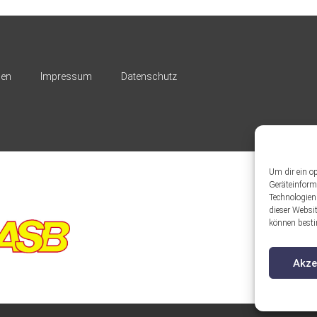
nen
Impressum
Datenschutz
Um dir ein o
Geräteinform
Technologien
dieser Websit
können besti
Akze