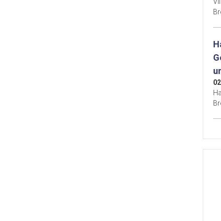
Vi
B
H
G
u
02
Ha
B