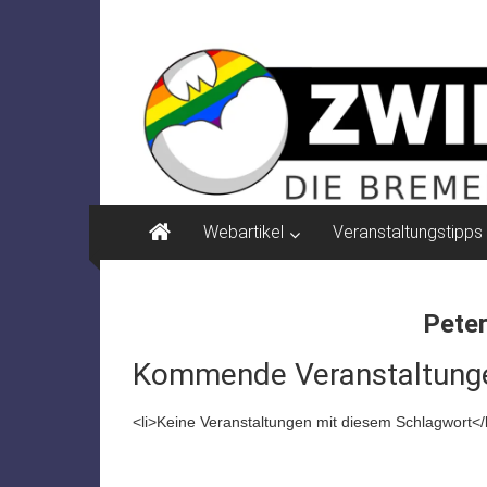
Zum
ZWIELICHT
Inhalt
springen
BREMEN
DIE
BREMER
ZEITSCHRIFT
FÜR
PSYCHOSOZIALE
Webartikel
Veranstaltungstipps
THEMEN
Peter
Kommende Veranstaltung
<li>Keine Veranstaltungen mit diesem Schlagwort</l