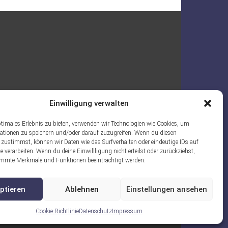
Einwilligung verwalten
ptimales Erlebnis zu bieten, verwenden wir Technologien wie Cookies, um
ationen zu speichern und/oder darauf zuzugreifen. Wenn du diesen
 zustimmst, können wir Daten wie das Surfverhalten oder eindeutige IDs auf
e verarbeiten. Wenn du deine Einwillligung nicht erteilst oder zurückziehst,
mmte Merkmale und Funktionen beeinträchtigt werden.
ptieren
Ablehnen
Einstellungen ansehen
Cookie-Richtlinie
Datenschutz
Impressum