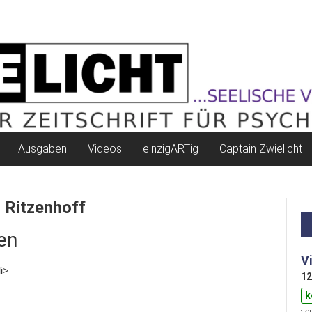
Ausgaben
Videos
einzigARTig
Captain Zwielicht
 Ritzenhoff
en
V
i>
12
k