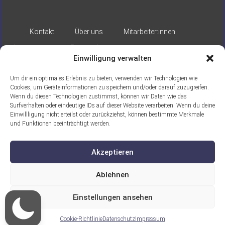
Kontakt
Über uns
Mitarbeiter:innen
Impressum
Datenschutz
Einwilligung verwalten
Um dir ein optimales Erlebnis zu bieten, verwenden wir Technologien wie
Cookies, um Geräteinformationen zu speichern und/oder darauf zuzugreifen.
Wenn du diesen Technologien zustimmst, können wir Daten wie das
Surfverhalten oder eindeutige IDs auf dieser Website verarbeiten. Wenn du deine
Einwillligung nicht erteilst oder zurückziehst, können bestimmte Merkmale
Gefördert durch:
und Funktionen beeinträchtigt werden.
Akzeptieren
Ablehnen
Einstellungen ansehen
Ein Projekt der ASB Seelische Gesundheit
gGmbH
Cookie-Richtlinie
Datenschutz
Impressum