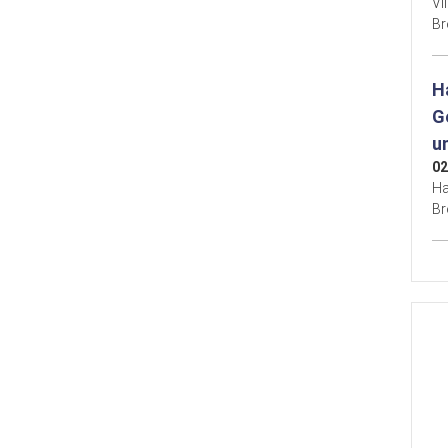
Vi
B
H
G
u
02
Ha
B