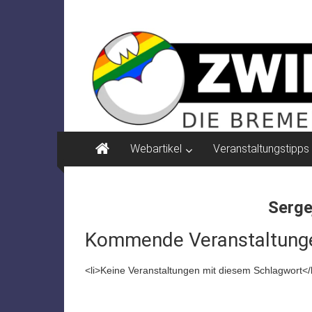
Zum
ZWIELICHT
Inhalt
springen
BREMEN
DIE
BREMER
ZEITSCHRIFT
FÜR
PSYCHOSOZIALE
Webartikel
Veranstaltungstipps
THEMEN
Serge
Kommende Veranstaltung
<li>Keine Veranstaltungen mit diesem Schlagwort</l