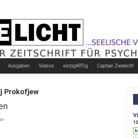
Ausgaben
Videos
einzigARTig
Captain Zwielicht
j Prokofjew
en
V
i>
12
k