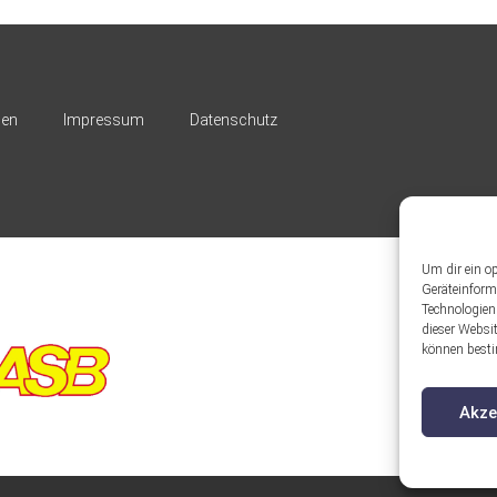
nen
Impressum
Datenschutz
Um dir ein o
Geräteinform
Technologien
dieser Websit
können besti
Akze