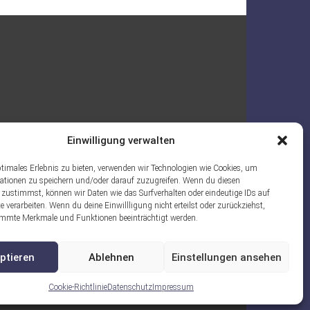
Einwilligung verwalten
ptimales Erlebnis zu bieten, verwenden wir Technologien wie Cookies, um
ationen zu speichern und/oder darauf zuzugreifen. Wenn du diesen
 zustimmst, können wir Daten wie das Surfverhalten oder eindeutige IDs auf
e verarbeiten. Wenn du deine Einwillligung nicht erteilst oder zurückziehst,
mmte Merkmale und Funktionen beeinträchtigt werden.
ptieren
Ablehnen
Einstellungen ansehen
Cookie-Richtlinie
Datenschutz
Impressum