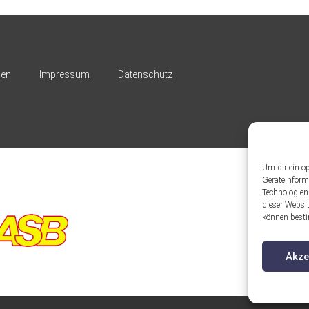
nen
Impressum
Datenschutz
Um dir ein o
Geräteinform
Technologien
dieser Websit
können besti
Akze