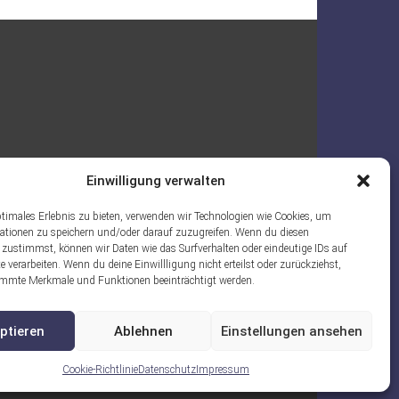
Einwilligung verwalten
ptimales Erlebnis zu bieten, verwenden wir Technologien wie Cookies, um
ationen zu speichern und/oder darauf zuzugreifen. Wenn du diesen
 zustimmst, können wir Daten wie das Surfverhalten oder eindeutige IDs auf
e verarbeiten. Wenn du deine Einwillligung nicht erteilst oder zurückziehst,
mmte Merkmale und Funktionen beeinträchtigt werden.
ptieren
Ablehnen
Einstellungen ansehen
Cookie-Richtlinie
Datenschutz
Impressum