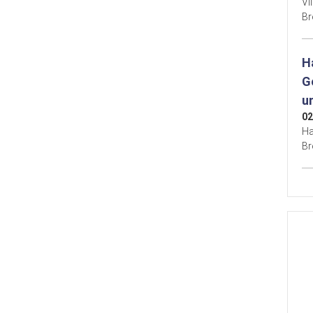
Vi
B
H
G
u
02
Ha
B