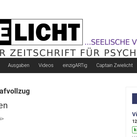
Ausgaben
Videos
einzigARTig
Captain Zwielicht
afvollzug
en
V
i>
12
k