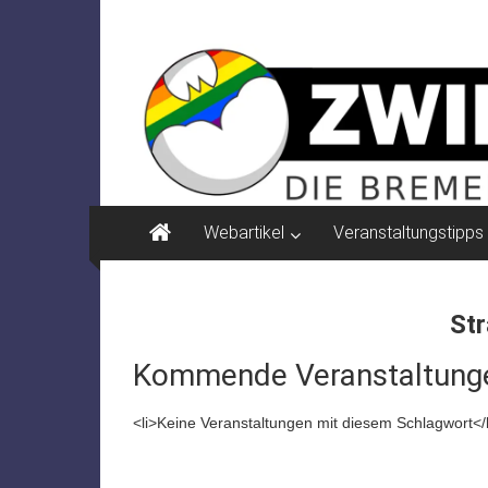
Zum
ZWIELICHT
Inhalt
springen
BREMEN
DIE
BREMER
ZEITSCHRIFT
FÜR
PSYCHOSOZIALE
Webartikel
Veranstaltungstipps
THEMEN
Str
Kommende Veranstaltung
<li>Keine Veranstaltungen mit diesem Schlagwort</l