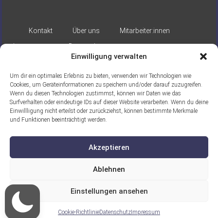
Kontakt
Über uns
Mitarbeiter:innen
Impressum
Datenschutz
Einwilligung verwalten
Um dir ein optimales Erlebnis zu bieten, verwenden wir Technologien wie
Cookies, um Geräteinformationen zu speichern und/oder darauf zuzugreifen.
Wenn du diesen Technologien zustimmst, können wir Daten wie das
Surfverhalten oder eindeutige IDs auf dieser Website verarbeiten. Wenn du deine
Einwillligung nicht erteilst oder zurückziehst, können bestimmte Merkmale
Gefördert durch:
und Funktionen beeinträchtigt werden.
Akzeptieren
Ablehnen
Einstellungen ansehen
Ein Projekt der ASB Seelische Gesundheit
gGmbH
Cookie-Richtlinie
Datenschutz
Impressum