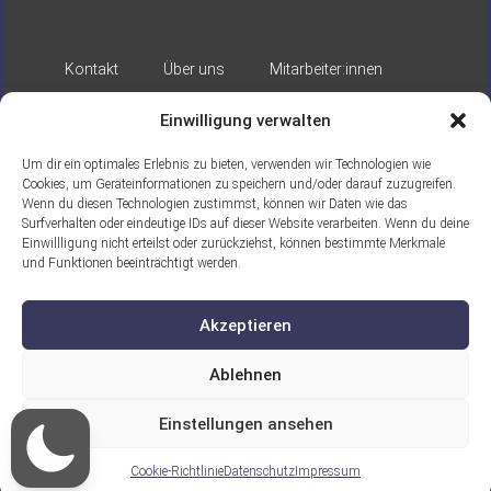
Kontakt
Über uns
Mitarbeiter:innen
Impressum
Datenschutz
Einwilligung verwalten
Um dir ein optimales Erlebnis zu bieten, verwenden wir Technologien wie
Cookies, um Geräteinformationen zu speichern und/oder darauf zuzugreifen.
Wenn du diesen Technologien zustimmst, können wir Daten wie das
Surfverhalten oder eindeutige IDs auf dieser Website verarbeiten. Wenn du deine
Einwillligung nicht erteilst oder zurückziehst, können bestimmte Merkmale
und Funktionen beeinträchtigt werden.
Gefördert durch:
Akzeptieren
Ablehnen
Einstellungen ansehen
Ein Projekt der ASB Seelische Gesundheit
gGmbH
Cookie-Richtlinie
Datenschutz
Impressum