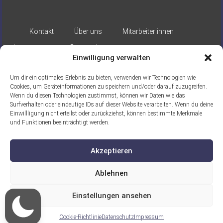
Kontakt
Über uns
Mitarbeiter:innen
Impressum
Datenschutz
Einwilligung verwalten
Um dir ein optimales Erlebnis zu bieten, verwenden wir Technologien wie
Cookies, um Geräteinformationen zu speichern und/oder darauf zuzugreifen.
Wenn du diesen Technologien zustimmst, können wir Daten wie das
Surfverhalten oder eindeutige IDs auf dieser Website verarbeiten. Wenn du deine
Einwillligung nicht erteilst oder zurückziehst, können bestimmte Merkmale
Gefördert durch:
und Funktionen beeinträchtigt werden.
Akzeptieren
Ablehnen
Einstellungen ansehen
Ein Projekt der ASB Seelische Gesundheit
gGmbH
Cookie-Richtlinie
Datenschutz
Impressum