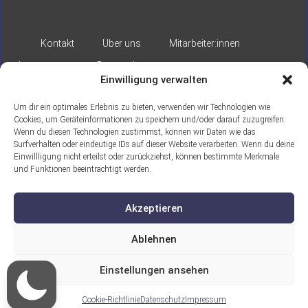
Kontakt
Über uns
Mitarbeiter:innen
Impressum
Datenschutz
Einwilligung verwalten
Um dir ein optimales Erlebnis zu bieten, verwenden wir Technologien wie
Cookies, um Geräteinformationen zu speichern und/oder darauf zuzugreifen.
Wenn du diesen Technologien zustimmst, können wir Daten wie das
Surfverhalten oder eindeutige IDs auf dieser Website verarbeiten. Wenn du deine
Einwillligung nicht erteilst oder zurückziehst, können bestimmte Merkmale
Gefördert durch:
und Funktionen beeinträchtigt werden.
Akzeptieren
Ablehnen
Einstellungen ansehen
Ein Projekt der ASB Seelische Gesundheit
gGmbH
Cookie-Richtlinie
Datenschutz
Impressum