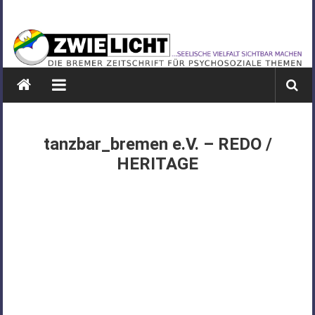
Zum
ZWIELICHT
Inhalt
springen
BREMEN
DIE
BREMER
ZEITSCHRIFT
FÜR
tanzbar_bremen e.V. – REDO /
PSYCHOSOZIALE
HERITAGE
THEMEN