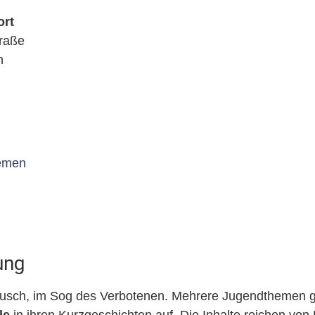
ort
raße
n
emen
ung
ausch, im Sog des Verbotenen. Mehrere Jugendthemen g
le
in ihren Kurzgeschichten auf. Die Inhalte reichen von 