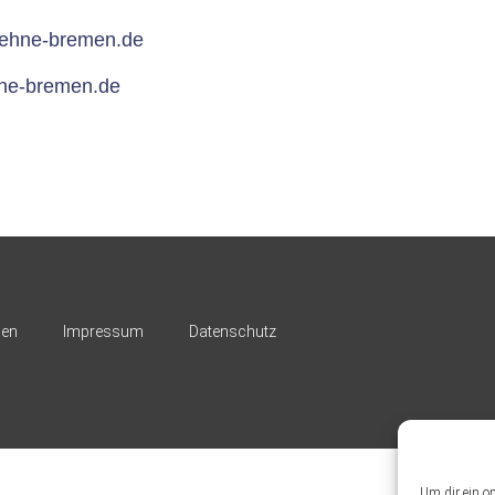
ehne-bremen.de
ne-bremen.de
nen
Impressum
Datenschutz
Um dir ein o