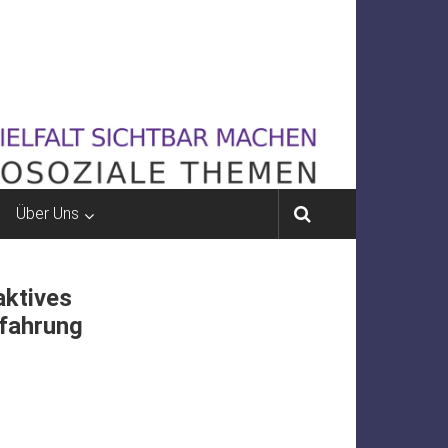
Über Uns
aktives
rfahrung