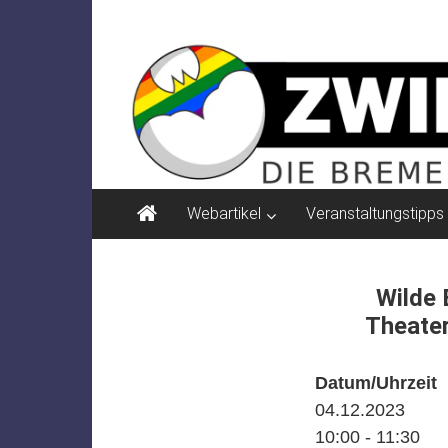
Zum
ZWIELICHT
Inhalt
springen
BREMEN
DIE
BREMER
ZEITSCHRIFT
FÜR
PSYCHOSOZIALE
Webartikel
Veranstaltungstipps
THEMEN
Wilde 
Theater
Datum/Uhrzeit
04.12.2023
10:00 - 11:30