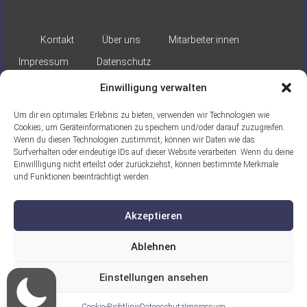
Kontakt
Über uns
Mitarbeiter:innen
Impressum
Datenschutz
Einwilligung verwalten
Um dir ein optimales Erlebnis zu bieten, verwenden wir Technologien wie
Cookies, um Geräteinformationen zu speichern und/oder darauf zuzugreifen.
Wenn du diesen Technologien zustimmst, können wir Daten wie das
Surfverhalten oder eindeutige IDs auf dieser Website verarbeiten. Wenn du deine
Gefördert durch:
Einwillligung nicht erteilst oder zurückziehst, können bestimmte Merkmale
und Funktionen beeinträchtigt werden.
Akzeptieren
Ablehnen
Ein Projekt der ASB Seelische
Einstellungen ansehen
Gesundheit gGmbH