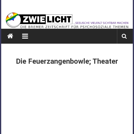
Zum
ZWIELICHT
Inhalt
springen
BREMEN
DIE
BREMER
ZEITSCHRIFT
FÜR
Die Feuerzangenbowle; Theater
PSYCHOSOZIALE
THEMEN