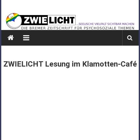
Zum
ZWIELICHT
Inhalt
springen
BREMEN
DIE
BREMER
ZEITSCHRIFT
FÜR
ZWIELICHT Lesung im Klamotten-Café
PSYCHOSOZIALE
THEMEN