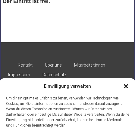
Der Eintritt ist frei.
Kontakt
Über uns
Mitarbeiter:innen
Impressum
Datenschutz
Einwilligung verwalten
Um dir ein optimales Erlebnis zu bieten, verwenden wir Technologien wie
Cookies, um Geräteinformationen zu speichern und/oder darauf zuzugreifen.
Wenn du diesen Technologien zustimmst, können wir Daten wie das
Surfverhalten oder eindeutige IDs auf dieser Website verarbeiten. Wenn du deine
Gefördert durch:
Einwillligung nicht erteilst oder zurückziehst, können bestimmte Merkmale
und Funktionen beeinträchtigt werden.