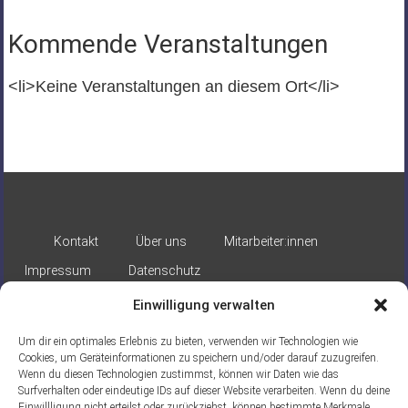
Kommende Veranstaltungen
<li>Keine Veranstaltungen an diesem Ort</li>
Kontakt
Über uns
Mitarbeiter:innen
Impressum
Datenschutz
Einwilligung verwalten
Um dir ein optimales Erlebnis zu bieten, verwenden wir Technologien wie
Cookies, um Geräteinformationen zu speichern und/oder darauf zuzugreifen.
Wenn du diesen Technologien zustimmst, können wir Daten wie das
Surfverhalten oder eindeutige IDs auf dieser Website verarbeiten. Wenn du deine
Gefördert durch:
Einwillligung nicht erteilst oder zurückziehst, können bestimmte Merkmale