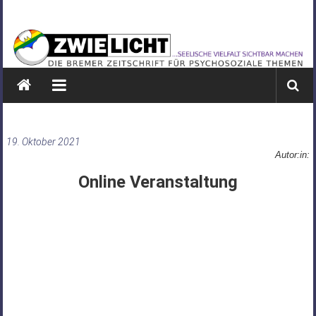
Zum
ZWIELICHT
Inhalt
springen
BREMEN
DIE
BREMER
ZEITSCHRIFT
FÜR
19. Oktober 2021
PSYCHOSOZIALE
Autor:in:
THEMEN
Online Veranstaltung