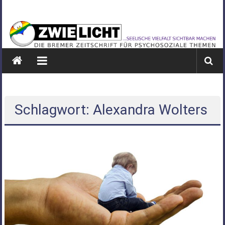
Zum
ZWIELICHT
Inhalt
springen
BREMEN
DIE
BREMER
ZEITSCHRIFT
FÜR
PSYCHOSOZIALE
Schlagwort: Alexandra Wolters
THEMEN