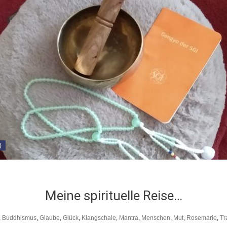
)
Meine spirituelle Reise…
,
Buddhismus
,
Glaube
,
Glück
,
Klangschale
,
Mantra
,
Menschen
,
Mut
,
Rosemarie
,
Tr