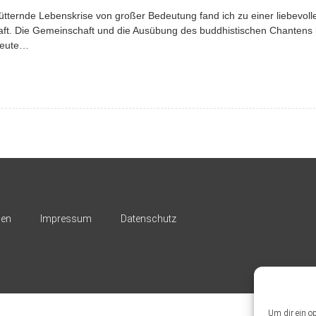
hütternde Lebenskrise von großer Bedeutung fand ich zu einer liebevoll
t. Die Gemeinschaft und die Ausübung des buddhistischen Chantens 
heute…
nen
Impressum
Datenschutz
Um dir ein o