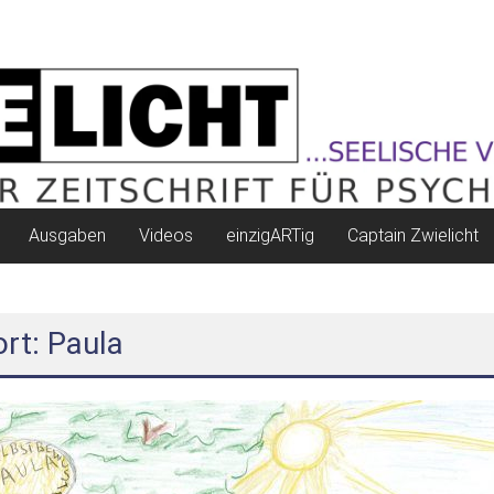
Ausgaben
Videos
einzigARTig
Captain Zwielicht
rt: Paula