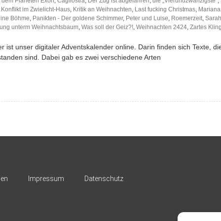
 dem Planeten Exon
,
Cagliostra
,
Der Zug ist abgefahren
,
die „Vierundzwanzigste“
,
,
Konflikt im Zwielicht-Haus
,
Kritik an Weihnachten
,
Last fucking Christmas
,
Mariana
ine Böhme
,
Panikten - Der goldene Schimmer
,
Peter und Luise
,
Roemerzeit
,
Sarah
ng unterm Weihnachtsbaum
,
Was soll der Geiz?!
,
Weihnachten 2424
,
Zartes Klin
ist unser digitaler Adventskalender online. Darin finden sich Texte, d
tanden sind. Dabei gab es zwei verschiedene Arten
nen
Impressum
Datenschutz