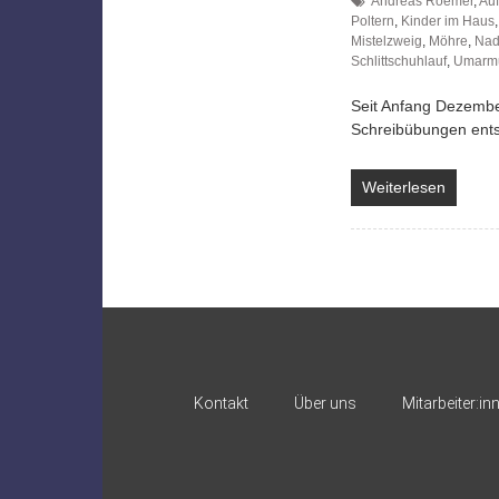
Andreas Roemer
,
Auf
Poltern
,
Kinder im Haus
Mistelzweig
,
Möhre
,
Nad
Schlittschuhlauf
,
Umarmu
Seit Anfang Dezember 
Schreibübungen ents
Weiterlesen
Kontakt
Über uns
Mitarbeiter:in