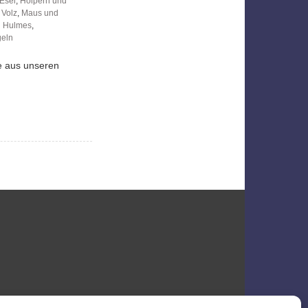
Esel
,
Holpern und
 Volz
,
Maus und
 Hulmes
,
geln
ie aus unseren